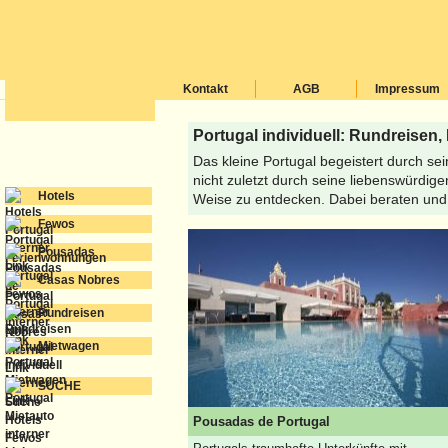
Kontakt
AGB
Impressum
Portugal individuell: Rundreisen
Das kleine Portugal begeistert durch se
nicht zuletzt durch seine liebenswürdige
Hotels
Weise zu entdecken. Dabei beraten und u
Fewos
Pousadas
Casas Nobres
Rundreisen
Mietwagen
SUCHE
Pousadas de Portugal